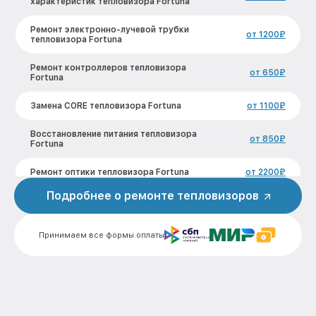
характеристик тепловизора Fortuna
Ремонт электронно-лучевой трубки
от 1200₽
тепловизора Fortuna
Ремонт контроллеров тепловизора
от 650₽
Fortuna
Замена CORE тепловизора Fortuna
от 1100₽
Восстановление питания тепловизора
от 850₽
Fortuna
Ремонт оптики тепловизора Fortuna
от 2200₽
Подробнее о ремонте тепловизоров
Ремонт датчика синхроимпульсов
от 1600₽
тепловизора Fortuna
Принимаем все формы оплаты
Калибровка и настройка тепловизора
от 900₽
тепловизора Fortuna
Ремонт встроенного дальнометра и
от 750₽
других устройств тепловизора Fortuna
Замена микросхемы логики