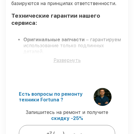
базируются на принципах ответственности.
Технические гарантии нашего
сервиса:
Оригинальные запчасти
– гарантируем
использование только подлинных
деталей.
Квалифицированные инженеры
у
Развернуть
каждого сотрудника проверенная
квалификация.
Точные сроки выполнения
– соблюдаем
согласованные сроки.
Официальная гарантия
– все работы с
соблюдением гарантийных обязательств.
Есть вопросы по ремонту
техники Fortuna ?
Что гарантирует сервис при
Запишитесь на ремонт и получите
восстановлении:
скидку -25%