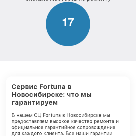
Ремонт платы управления
от 750₽
(восстановление) тепловизора Fortuna
1
7
Восстановление после попадания влаги
от 850₽
тепловизора Fortuna
Ремонт Wi-Fi тепловизора Fortuna
от 850₽
Ремонт разъема тепловизора Fortuna
от 650₽
Ремонт капиллярной трубки
от 450₽
тепловизора Fortuna
Сервис Fortuna в
Новосибирске: что мы
гарантируем
В нашем СЦ Fortuna в Новосибирске мы
предоставляем высокое качество ремонта и
официальное гарантийное сопровождение
для каждого клиента. Все наши гарантии