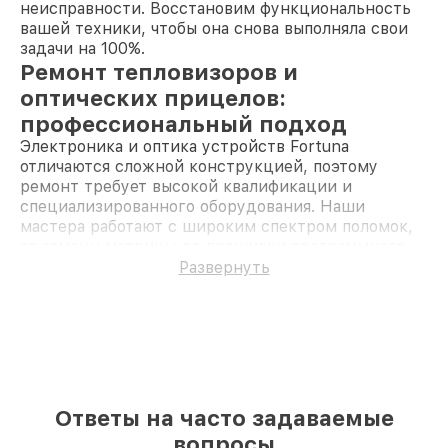
неисправности. Восстановим функциональность
вашей техники, чтобы она снова выполняла свои
задачи на 100%.
Ремонт тепловизоров и
оптических прицелов:
профессиональный подход
Электроника и оптика устройств Fortuna
отличаются сложной конструкцией, поэтому
ремонт требует высокой квалификации и
специализированного оборудования. Наши
мастера работают с широким спектром поломок,
от замены матрицы до прошивки программного
обеспечения. Каждый этап ремонта
Развернуть
сопровождается тщательной диагностикой для
гарантии качества результата.
Для тепловизоров и оптических прицелов
доступны следующие виды работ:
Диагностика
— определение причин
неисправности с использованием
профессионального оборудования.
Ответы на часто задаваемые
Калибровка
— восстановление точности
вопросы
измерений тепловизора или прицела.