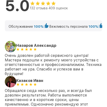
5.0
вашего дома или офиса. Мы предложим удобные
132 отзыва 409 оценок
способы оплаты и проконсультируем по всем
вопросам.
Позвоните нам по телефону +7 (383) 202-18-57
или приходите в сервисный центр по адресу ул.
Обслуживание
100%
Вежливость персонала
100%
К
Вокзальная магистраль, 16. Обеспечим
профессиональный ремонт вашей техники Fortuna
в Новосибирске!
Назаров Александр
Очень доволен работой сервисного центра!
Мастера подошли к ремонту моего устройства с
ответственностью и профессионализмом. Техника
работает на ура. Спасибо и успехов вам в
будущем!
Казаков Иван
Обращался сюда несколько раз, и всегда был
доволен результатом. Работы выполняются
качественно и в короткие сроки, цены
приемлемые. Однозначно рекомендую этот