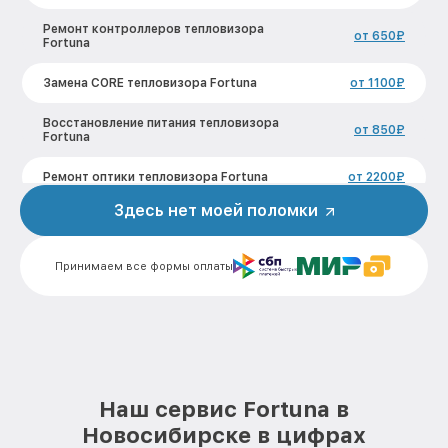
Ремонт контроллеров тепловизора
от 650₽
Fortuna
Замена CORE тепловизора Fortuna
от 1100₽
Восстановление питания тепловизора
от 850₽
Fortuna
Ремонт оптики тепловизора Fortuna
от 2200₽
Здесь нет моей поломки
Ремонт датчика синхроимпульсов
от 1600₽
тепловизора Fortuna
Принимаем все формы оплаты
Калибровка и настройка тепловизора
от 900₽
тепловизора Fortuna
Ремонт встроенного дальнометра и
от 750₽
других устройств тепловизора Fortuna
Замена микросхемы логики
от 450₽
тепловизора Fortuna
Наш сервис Fortuna в
Новосибирске в цифрах
Замена ключей управления тепловизора
от 590₽
Fortuna