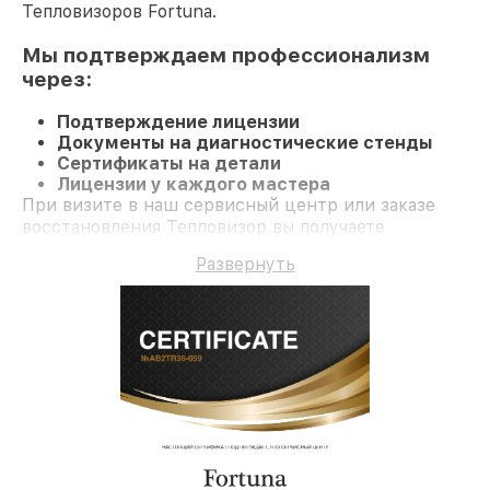
Тепловизоров Fortuna.
Мы подтверждаем профессионализм
через:
Подтверждение лицензии
Документы на диагностические стенды
Сертификаты на детали
Лицензии у каждого мастера
При визите в наш сервисный центр или заказе
восстановления Тепловизор вы получаете
профессиональный сервис и долгосрочную
Развернуть
гарантию на ремонт и детали.