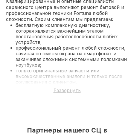
Квалифицированные и опытные специалисты
сервисного центра выполняют ремонт бытовой и
профессиональной техники Fortuna любой
сложности. Своим клиентам мы предлагаем:
бесплатную комплексную диагностику,
которая является важнейшим этапом
восстановления работоспособности любых
устройств;
профессиональный ремонт любой сложности,
начиная со смены экрана на смартфонах и
заканчивая сложными системными поломками
ноутбуков;
только оригинальные запчасти или
высококачественные аналоги и только после
согласования с клиентом.
На все работы и замененные комплектующие
Развернуть
предоставляется длительная гарантия. В случае
поломки по условиям гарантии, мы бесплатно
исправим ситуацию.
Наши преимущества
Преимуществами нашего сервисного центра
Fortuna в Новосибирске являются:
Партнеры нашего СЦ в
лучшие специалисты с многолетним опытом и