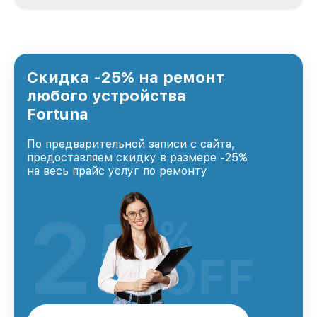
зависимости от сложности поломки. Мы
стремимся к тому, чтобы каждый клиент был
удовлетворен скоростью и качеством
предоставляемых услуг. Наша цель — стать
лучшим сервисным центром Fortuna в городе
Новосибирске, постоянно повышая уровень
Скидка -25% на ремонт
доверия и лояльности наших клиентов.
любого устройства
Fortuna
По предварительной записи с сайта,
предоставляем скидку в размере -25%
на весь прайс услуг по ремонту
25
%
OFF