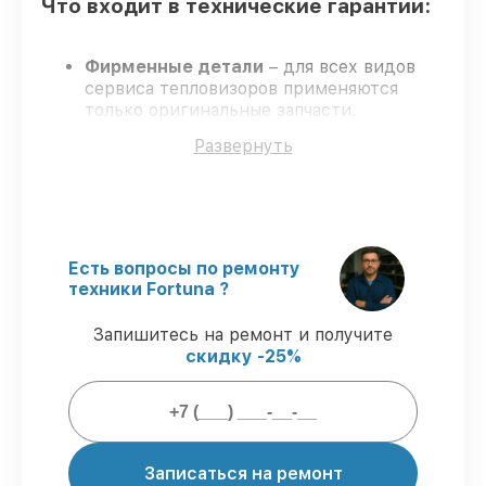
Что входит в технические гарантии:
Фирменные детали
– для всех видов
сервиса тепловизоров применяются
только оригинальные запчасти.
Сертифицированные инженеры
–
Развернуть
обучение и сертификация подтверждают
уровень мастерства.
Выполнение работ вовремя
–
соблюдаем сроки, согласованные с
клиентом.
Гарантийное обслуживание
– сервис
Есть вопросы по ремонту
проводится с соблюдением гарантийных
техники Fortuna ?
обязательств.
Запишитесь на ремонт и получите
скидку -25%
Гарантии сервиса на обслуживание
тепловизоров:
80%
работ выполняем при клиенте
Записаться на ремонт
90%
запчастей имеются в наличии,