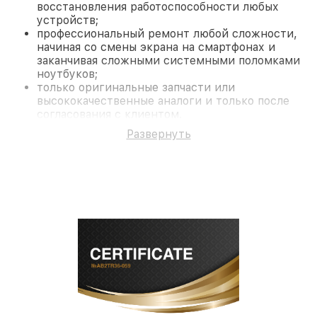
восстановления работоспособности любых
устройств;
профессиональный ремонт любой сложности,
начиная со смены экрана на смартфонах и
заканчивая сложными системными поломками
ноутбуков;
только оригинальные запчасти или
высококачественные аналоги и только после
согласования с клиентом.
На все работы и замененные комплектующие
Развернуть
предоставляется длительная гарантия. В случае
поломки по условиям гарантии, мы бесплатно
исправим ситуацию.
Наши преимущества
Преимуществами нашего сервисного центра
Fortuna в Новосибирске являются:
лучшие специалисты с многолетним опытом и
безупречной репутацией;
современное оборудование и
лицензированное ПО в ремонтно-
диагностических мастерских;
собственный склад комплектующих, что
позволяет сократить сроки