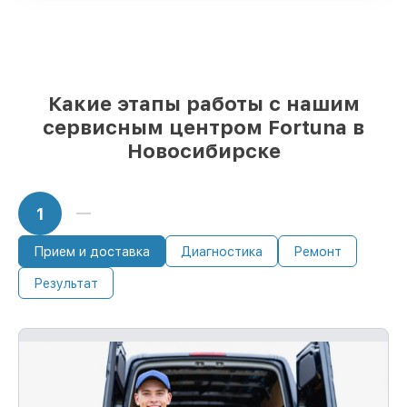
Фирменные детали Fortuna и
проверенные реплики
– с учётом любых
финансовых возможностей
85%
ремонтов занимают до 2 часов, если
мастер приступает к ремонту сразу
Какие этапы работы с нашим
сервисным центром Fortuna в
Новосибирске
1
Прием и доставка
Диагностика
Ремонт
Результат