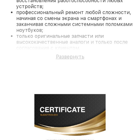
восстановления работоспособности любых
устройств;
профессиональный ремонт любой сложности,
начиная со смены экрана на смартфонах и
заканчивая сложными системными поломками
ноутбуков;
только оригинальные запчасти или
высококачественные аналоги и только после
согласования с клиентом.
На все работы и замененные комплектующие
Развернуть
предоставляется длительная гарантия. В случае
поломки по условиям гарантии, мы бесплатно
исправим ситуацию.
Наши преимущества
Преимуществами нашего сервисного центра
Fortuna в Новосибирске являются:
лучшие специалисты с многолетним опытом и
безупречной репутацией;
современное оборудование и
лицензированное ПО в ремонтно-
диагностических мастерских;
собственный склад комплектующих, что
позволяет сократить сроки
восстановительных работ;