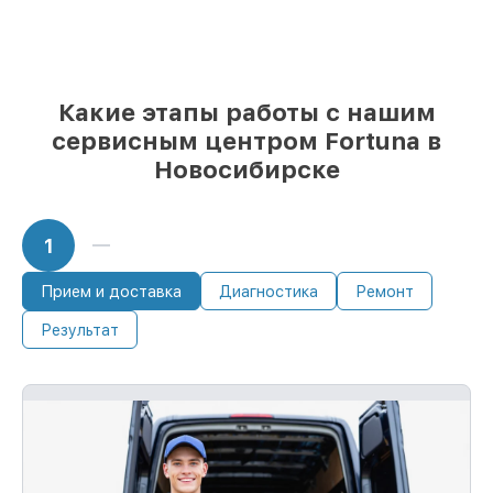
Fortuna и качественные аналоги
– с
учётом любых финансовых
возможностей
85%
починок исполняются за 1–2 часа,
если мастер приступает к ремонту сразу
Какие этапы работы с нашим
сервисным центром Fortuna в
Новосибирске
1
Прием и доставка
Диагностика
Ремонт
Результат