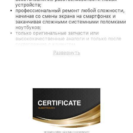
устройств;
профессиональный ремонт любой сложности,
начиная со смены экрана на смартфонах и
заканчивая сложными системными поломками
ноутбуков;
только оригинальные запчасти или
высококачественные аналоги и только после
согласования с клиентом.
На все работы и замененные комплектующие
Развернуть
предоставляется длительная гарантия. В случае
поломки по условиям гарантии, мы бесплатно
исправим ситуацию.
Наши преимущества
Преимуществами нашего сервисного центра
Fortuna в Новосибирске являются:
лучшие специалисты с многолетним опытом и
безупречной репутацией;
современное оборудование и
лицензированное ПО в ремонтно-
диагностических мастерских;
собственный склад комплектующих, что
позволяет сократить сроки
восстановительных работ;