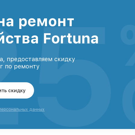
25
на ремонт
йства Fortuna
а, предоставляем скидку
уг по ремонту
ить скидку
 персональных данных