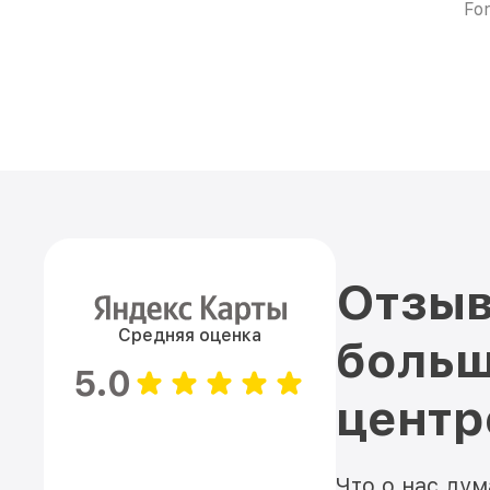
Fo
Отзыв
Средняя оценка
больш
5.0
цент
Что о нас ду