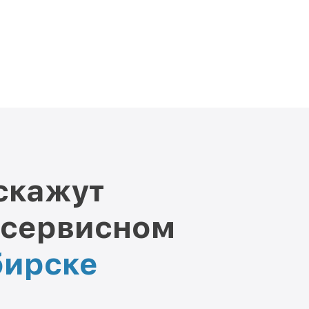
скажут
 сервисном
бирске