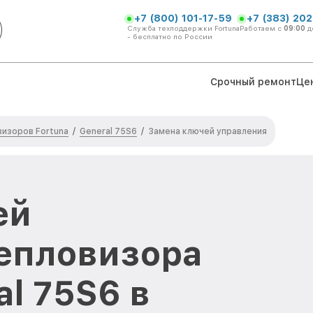
+7 (800) 101-17-59
+7 (383) 202
Служба техподдержки Fortuna
Работаем с
09:00
д
- бесплатно по России
Срочный ремонт
Це
изоров Fortuna
General 75S6
/
/
Замена ключей управления
ей
епловизора
al 75S6 в