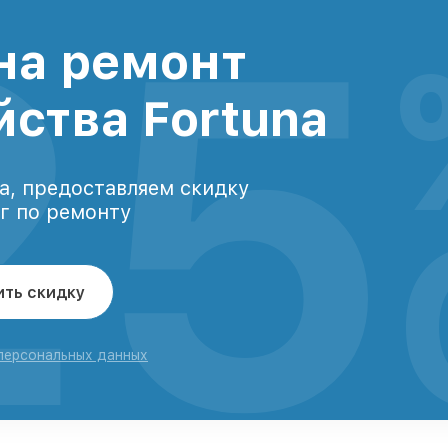
25
на ремонт
йства Fortuna
а, предоставляем скидку
уг по ремонту
ить скидку
 персональных данных