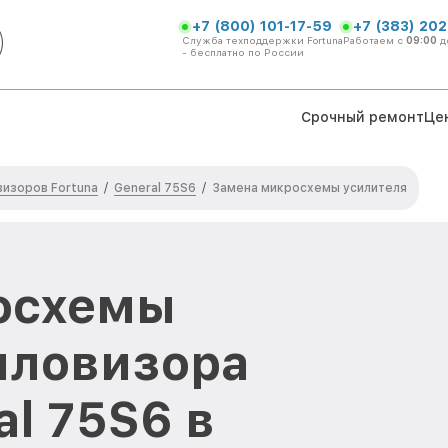
+7 (800) 101-17-59
+7 (383) 202
Служба техподдержки Fortuna
Работаем с
09:00
д
- бесплатно по России
Срочный ремонт
Це
изоров Fortuna
General 75S6
/
/
Замена микросхемы усилителя
осхемы
пловизора
al 75S6 в