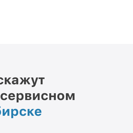
скажут
 сервисном
бирске