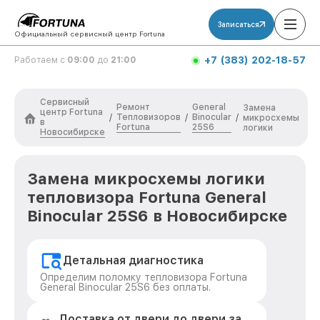
Записаться
Официальный сервисный центр Fortuna
+7 (383) 202-18-57
Работаем с
09:00
до
21:00
Сервисный
Ремонт
General
Замена
центр Fortuna
Тепловизоров
Binocular
/
/
/
микросхемы
в
Fortuna
25S6
логики
Новосибирске
Замена микросхемы логики
тепловизора Fortuna General
Binocular 25S6 в Новосибирске
Детальная диагностика
Определим поломку тепловизора Fortuna
General Binocular 25S6 без оплаты.
Доставка от двери до двери за