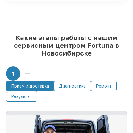
Оригинальные комплектующие
Fortuna и качественные аналоги
– под
любые запросы
85%
починок исполняются за 1–2 часа,
если мастер приступает к ремонту сразу
Какие этапы работы с нашим
сервисным центром Fortuna в
Новосибирске
1
Прием и доставка
Диагностика
Ремонт
Результат