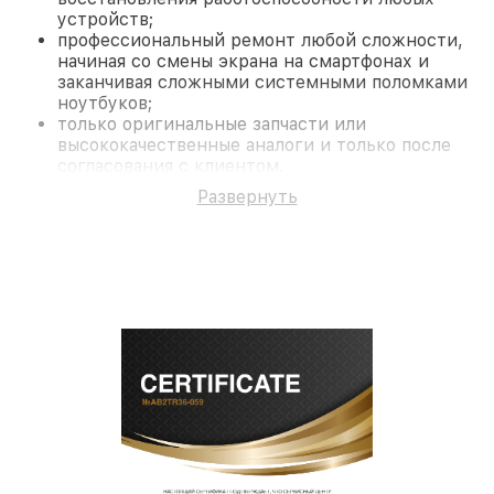
устройств;
профессиональный ремонт любой сложности,
начиная со смены экрана на смартфонах и
заканчивая сложными системными поломками
ноутбуков;
только оригинальные запчасти или
высококачественные аналоги и только после
согласования с клиентом.
На все работы и замененные комплектующие
Развернуть
предоставляется длительная гарантия. В случае
поломки по условиям гарантии, мы бесплатно
исправим ситуацию.
Наши преимущества
Преимуществами нашего сервисного центра
Fortuna в Новосибирске являются:
лучшие специалисты с многолетним опытом и
безупречной репутацией;
современное оборудование и
лицензированное ПО в ремонтно-
диагностических мастерских;
собственный склад комплектующих, что
позволяет сократить сроки
восстановительных работ;