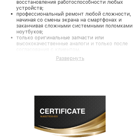
восстановления работоспособности любых
устройств;
профессиональный ремонт любой сложности,
начиная со смены экрана на смартфонах и
заканчивая сложными системными поломками
ноутбуков;
только оригинальные запчасти или
высококачественные аналоги и только после
согласования с клиентом.
На все работы и замененные комплектующие
Развернуть
предоставляется длительная гарантия. В случае
поломки по условиям гарантии, мы бесплатно
исправим ситуацию.
Наши преимущества
Преимуществами нашего сервисного центра
Fortuna в Новосибирске являются:
лучшие специалисты с многолетним опытом и
безупречной репутацией;
современное оборудование и
лицензированное ПО в ремонтно-
диагностических мастерских;
собственный склад комплектующих, что
позволяет сократить сроки