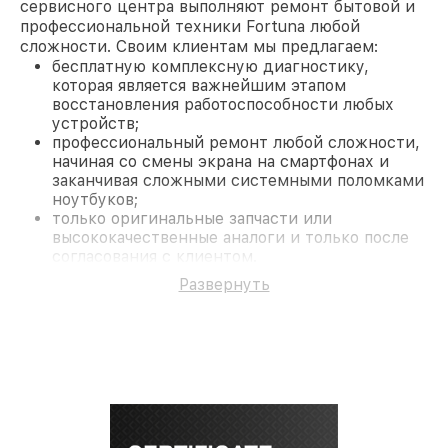
сервисного центра выполняют ремонт бытовой и
профессиональной техники Fortuna любой
сложности. Своим клиентам мы предлагаем:
бесплатную комплексную диагностику,
которая является важнейшим этапом
восстановления работоспособности любых
устройств;
профессиональный ремонт любой сложности,
начиная со смены экрана на смартфонах и
заканчивая сложными системными поломками
ноутбуков;
только оригинальные запчасти или
высококачественные аналоги и только после
согласования с клиентом.
На все работы и замененные комплектующие
Развернуть
предоставляется длительная гарантия. В случае
поломки по условиям гарантии, мы бесплатно
исправим ситуацию.
Наши преимущества
Преимуществами нашего сервисного центра
Fortuna в Новосибирске являются:
лучшие специалисты с многолетним опытом и
безупречной репутацией;