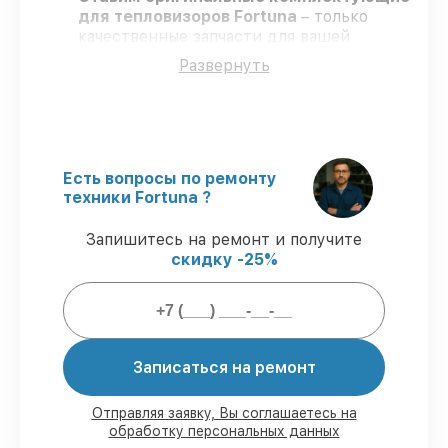
для тепловизоров Fortuna
– только
качественные запчасти для вашей
техники.
Развернуть
Сертифицированные мастера
–
проходят строгий отбор, что
подтверждает гарантированно
долговечный результат.
Работаем строго в установленных
заранее временных рамках
– ремонт
Есть вопросы по ремонту
тепловизоров Fortuna без бесконечных
техники Fortuna ?
переносов.
Поддержка после ремонта
– на все
Запишитесь на ремонт и получите
ремонт и запчасти для тепловизоров
скидку -25%
Fortuna предоставляется гарантия до 3-х
лет.
Мы гарантируем:
Записаться на ремонт
80%
работ по ремонту исполняются с
Отправляя заявку, Вы соглашаетесь на
возможностью присутствия владельца
обработку персональных данных