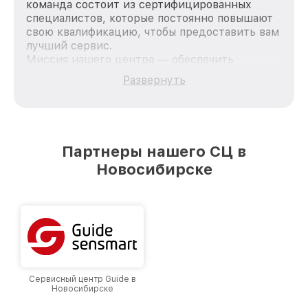
команда состоит из сертифицированных
специалистов, которые постоянно повышают
свою квалификацию, чтобы предоставить вам
лучший сервис.
Миссия нашего центра — обеспечить
качественный и доступный ремонт для
Развернуть
каждого пользователя продукции Fortuna, вне
зависимости от сложности поломки. Мы
стремимся к тому, чтобы каждый клиент был
удовлетворен скоростью и качеством
предоставляемых услуг. Наша цель — стать
Партнеры нашего СЦ в
лучшим сервисным центром Fortuna в городе
Новосибирске
Новосибирске, постоянно повышая уровень
доверия и лояльности наших клиентов.
Сервисный центр Guide в
Новосибирске