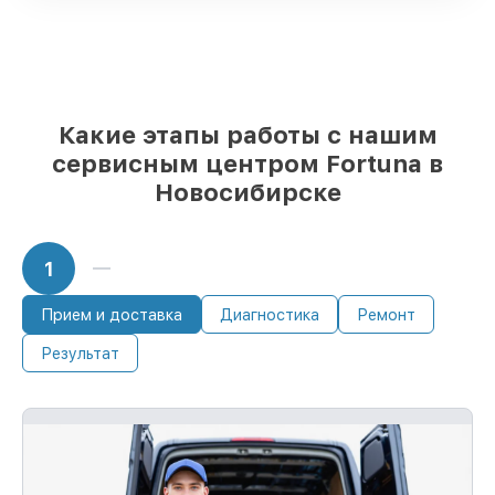
проверенные замены
– только вы
выбираете, какие детали использовать, а
мы готовы рассмотреть варианты под
любые запросы
85%
починок Fortuna завершаются в тот
же день, при немедленном старте работ
Какие этапы работы с нашим
сервисным центром Fortuna в
Новосибирске
1
Прием и доставка
Диагностика
Ремонт
Результат