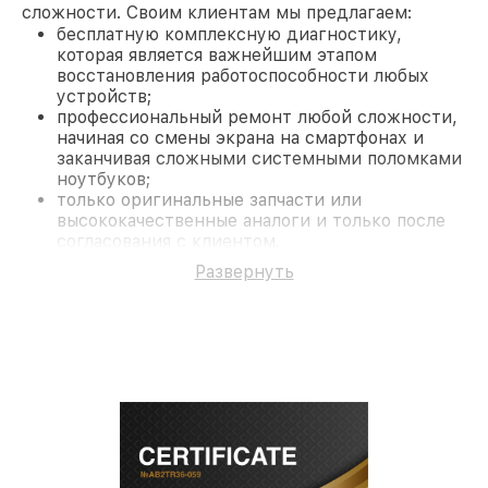
сложности. Своим клиентам мы предлагаем:
бесплатную комплексную диагностику,
которая является важнейшим этапом
восстановления работоспособности любых
устройств;
профессиональный ремонт любой сложности,
начиная со смены экрана на смартфонах и
заканчивая сложными системными поломками
ноутбуков;
только оригинальные запчасти или
высококачественные аналоги и только после
согласования с клиентом.
На все работы и замененные комплектующие
Развернуть
предоставляется длительная гарантия. В случае
поломки по условиям гарантии, мы бесплатно
исправим ситуацию.
Наши преимущества
Преимуществами нашего сервисного центра
Fortuna в Новосибирске являются:
лучшие специалисты с многолетним опытом и
безупречной репутацией;
современное оборудование и
лицензированное ПО в ремонтно-