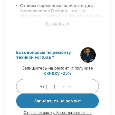
Ставим фирменные запчасти для
тепловизоров Fortuna
– только
заводские запчасти для вашей техники.
Опытные мастера
– проходят
Развернуть
регулярное обучение, что подтверждает
гарантированно долговечный результат.
Соблюдаем сроки
– ремонт
тепловизоров Fortuna в оговоренные
сроки.
Официальная гарантия
– на все виды
Есть вопросы по ремонту
работ и комплектующие для
техники Fortuna ?
тепловизоров Fortuna предоставляется
гарантия до 3-х лет.
Запишитесь на ремонт и получите
скидку -25%
Мы гарантируем:
80%
ремонтов по ремонту выполняются
Записаться на ремонт
в присутствии клиента
90%
запчастей Fortuna готовы к
установке в наших мастерских в
Отправляя заявку, Вы соглашаетесь на