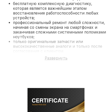
бесплатную комплексную диагностику,
которая является важнейшим этапом
восстановления работоспособности любых
устройств;
профессиональный ремонт любой сложности,
начиная со смены экрана на смартфонах и
заканчивая сложными системными поломками
ноутбуков;
только оригинальные запчасти или
высококачественные аналоги и только после
согласования с клиентом.
На все работы и замененные комплектующие
Развернуть
предоставляется длительная гарантия. В случае
поломки по условиям гарантии, мы бесплатно
исправим ситуацию.
Наши преимущества
Преимуществами нашего сервисного центра
Fortuna в Новосибирске являются:
лучшие специалисты с многолетним опытом и
безупречной репутацией;
современное оборудование и
лицензированное ПО в ремонтно-
диагностических мастерских;